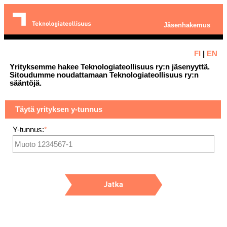
Jäsenhakemus
FI
|
EN
Yrityksemme hakee Teknologiateollisuus ry:n jäsenyyttä.
Sitoudumme noudattamaan Teknologiateollisuus ry:n
sääntöjä.
Täytä yrityksen y-tunnus
Y-tunnus:
*